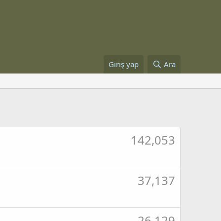
Giriş yap
Ara
142,053
37,137
26,129