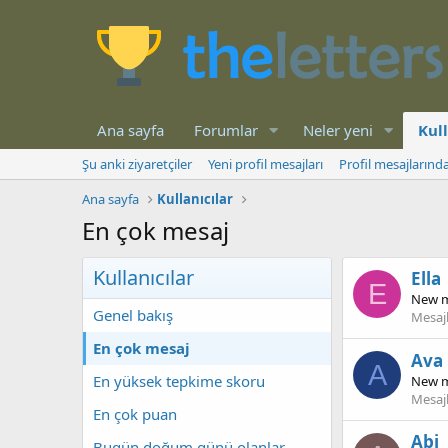
Ana sayfa
Forumlar
Neler yeni
Kull
Şu anki ziyaretçiler
Yeni profil mesajları
Profil mesajlarınd
Ana sayfa
Kullanıcılar
En çok mesaj
Kullanıcılar
Ella
E
New 
Genel bakış
Mesaj
En çok mesaj
Ava
A
En yüksek tepkime skoru
New 
Mesaj
En çok puan
Abi
Bugün doğum günü olanlar