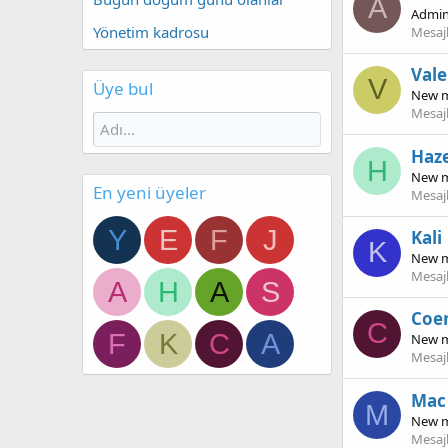
A
Admin
Yönetim kadrosu
Mesaj
Vale
V
Üye bul
New 
Mesaj
Haze
H
New 
En yeni üyeler
Mesaj
Y
E
F
J
Kali
K
New 
Mesaj
A
H
A
S
Coe
C
F
K
C
A
New 
Mesaj
Mac
M
New 
Mesaj