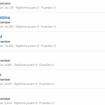
istrator
lar
26,129
Tepkime puanı
0
Puanları
0
ntina
member
lar
24,590
Tepkime puanı
0
Puanları
0
l
member
lar
18,432
Tepkime puanı
0
Puanları
0
member
lar
4,086
Tepkime puanı
0
Puanları
0
n
member
lar
4,032
Tepkime puanı
0
Puanları
0
member
lar
3,414
Tepkime puanı
0
Puanları
0