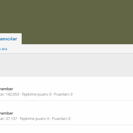
anıcılar
a ara
member
lar
142,053
Tepkime puanı
0
Puanları
0
member
lar
37,137
Tepkime puanı
0
Puanları
0