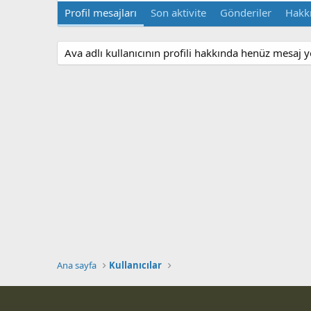
Profil mesajları
Son aktivite
Gönderiler
Hakk
Ava adlı kullanıcının profili hakkında henüz mesaj y
Ana sayfa
Kullanıcılar