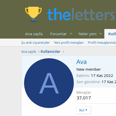
Ana sayfa
Forumlar
Neler yeni
Kull
Şu anki ziyaretçiler
Yeni profil mesajları
Profil mesajlarınd
Ana sayfa
Kullanıcılar
Ava
A
New member
Katılım
17 Kas 2022
Son görülme
17 Kas 
Mesajlar
37,017
Bul