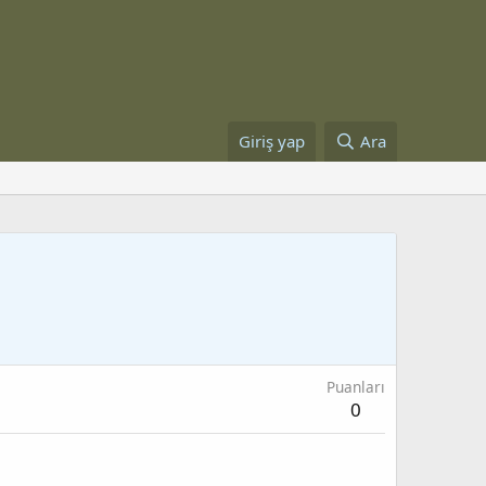
Giriş yap
Ara
Puanları
0