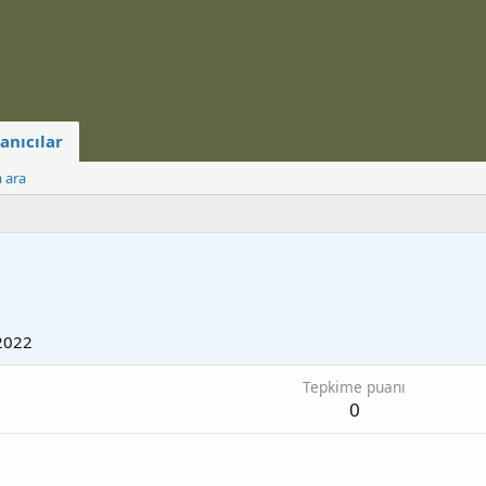
anıcılar
a ara
2022
Tepkime puanı
0