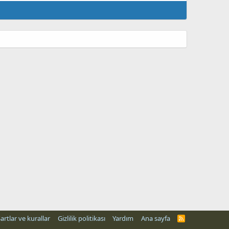
artlar ve kurallar
Gizlilik politikası
Yardım
Ana sayfa
R
S