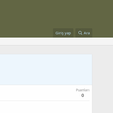
Giriş yap
Ara
Puanları
0