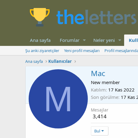
Ana sayfa
Forumlar
Neler yeni
Kull
Şu anki ziyaretçiler
Yeni profil mesajları
Profil mesajlarınd
Ana sayfa
Kullanıcılar
Mac
M
New member
Katılım
17 Kas 2022
Son görülme
17 Kas 
Mesajlar
3,414
Bul