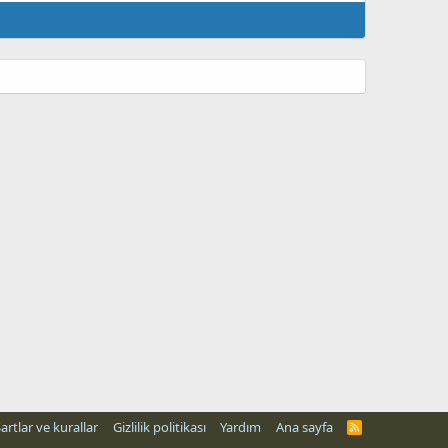
artlar ve kurallar
Gizlilik politikası
Yardım
Ana sayfa
R
S