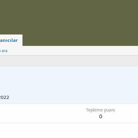
anıcılar
a ara
2022
Tepkime puanı
0