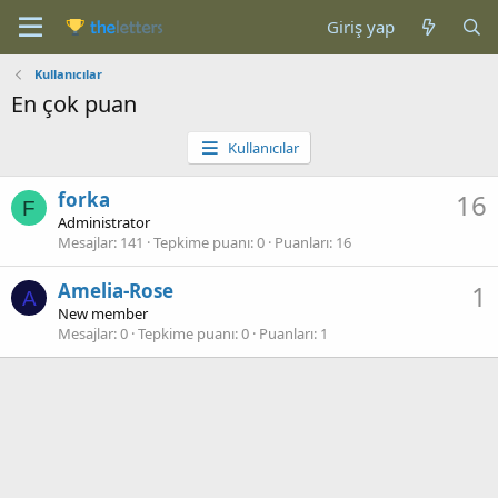
Giriş yap
Kullanıcılar
En çok puan
Kullanıcılar
forka
16
F
Administrator
Mesajlar
141
Tepkime puanı
0
Puanları
16
Amelia-Rose
1
A
New member
Mesajlar
0
Tepkime puanı
0
Puanları
1