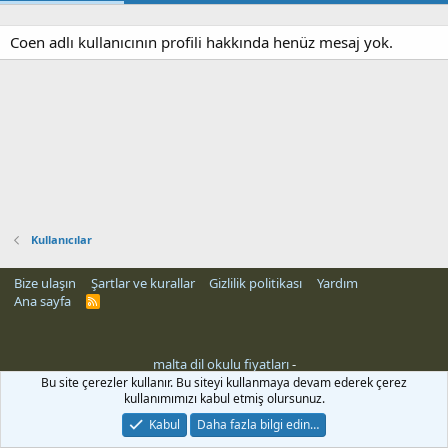
Coen adlı kullanıcının profili hakkında henüz mesaj yok.
Kullanıcılar
Bize ulaşın
Şartlar ve kurallar
Gizlilik politikası
Yardım
Ana sayfa
R
S
S
malta dil okulu fiyatları
-
Bu site çerezler kullanır. Bu siteyi kullanmaya devam ederek çerez
kullanımımızı kabul etmiş olursunuz.
Kabul
Daha fazla bilgi edin…