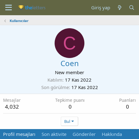
Giriş yap
Kullanıcılar
C
Coen
New member
Katılım
17 Kas 2022
Son görülme
17 Kas 2022
Mesajlar
Tepkime puanı
Puanları
4,032
0
0
Bul
Profil mesajları
Son aktivite
Gönderiler
Hakkında