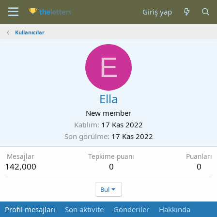
Giriş yap
Kullanıcılar
E
Ella
New member
Katılım
17 Kas 2022
Son görülme
17 Kas 2022
Mesajlar
Tepkime puanı
Puanları
142,000
0
0
Bul
Profil mesajları
Son aktivite
Gönderiler
Hakkında