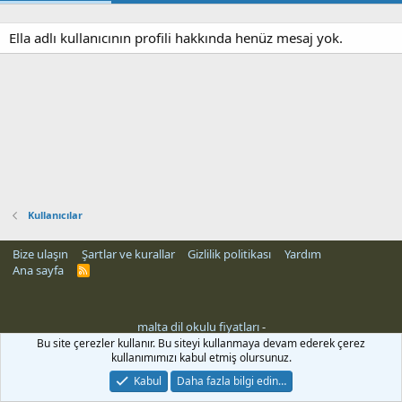
Ella adlı kullanıcının profili hakkında henüz mesaj yok.
Kullanıcılar
Bize ulaşın
Şartlar ve kurallar
Gizlilik politikası
Yardım
Ana sayfa
R
S
S
malta dil okulu fiyatları
-
Bu site çerezler kullanır. Bu siteyi kullanmaya devam ederek çerez
kullanımımızı kabul etmiş olursunuz.
Kabul
Daha fazla bilgi edin…