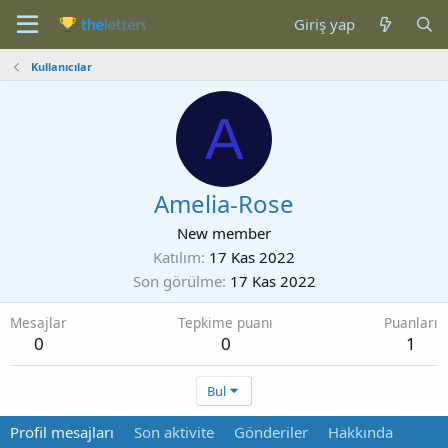
Giriş yap
Kullanıcılar
A
Amelia-Rose
New member
Katılım
17 Kas 2022
Son görülme
17 Kas 2022
Mesajlar
Tepkime puanı
Puanları
0
0
1
Bul
Profil mesajları
Son aktivite
Gönderiler
Hakkında