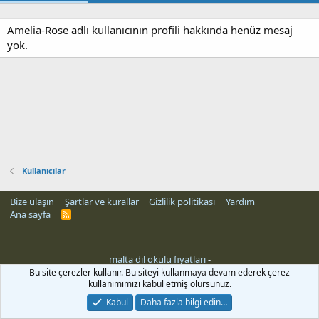
Amelia-Rose adlı kullanıcının profili hakkında henüz mesaj
yok.
Kullanıcılar
Bize ulaşın
Şartlar ve kurallar
Gizlilik politikası
Yardım
Ana sayfa
R
S
S
malta dil okulu fiyatları
-
Bu site çerezler kullanır. Bu siteyi kullanmaya devam ederek çerez
kullanımımızı kabul etmiş olursunuz.
Kabul
Daha fazla bilgi edin…