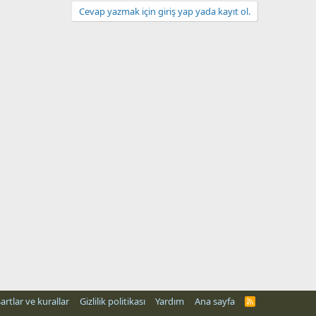
Cevap yazmak için giriş yap yada kayıt ol.
artlar ve kurallar
Gizlilik politikası
Yardım
Ana sayfa
R
S