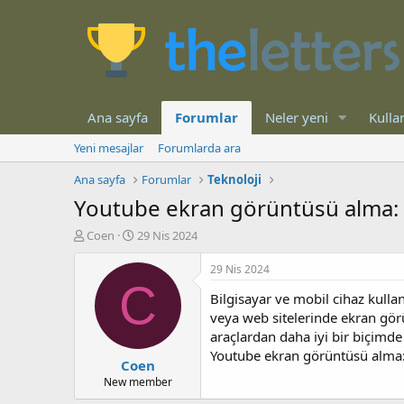
Ana sayfa
Forumlar
Neler yeni
Kullan
Yeni mesajlar
Forumlarda ara
Ana sayfa
Forumlar
Teknoloji
Youtube ekran görüntüsü alma: Y
K
B
Coen
29 Nis 2024
o
a
n
ş
29 Nis 2024
b
l
C
Bilgisayar ve mobil cihaz kulla
u
a
y
n
veya web sitelerinde ekran gör
u
g
araçlardan daha iyi bir biçimde
b
ı
Youtube ekran görüntüsü alma: 
Coen
a
ç
ş
t
New member
l
a