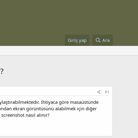
Giriş yap
Ara
?
#1
aylaştırabilmektedir. İhtiyaca göre masaüstünde
rından ekran görüntüsünü alabilmek için diğer
screenshot nasıl alınır?