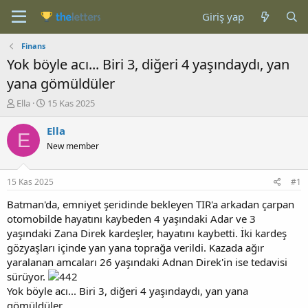
Giriş yap
Finans
Yok böyle acı... Biri 3, diğeri 4 yaşındaydı, yan
yana gömüldüler
K
B
Ella
15 Kas 2025
o
a
n
ş
Ella
E
b
l
New member
u
a
y
n
u
g
15 Kas 2025
#1
b
ı
a
ç
Batman'da, emniyet şeridinde bekleyen TIR'a arkadan çarpan
ş
t
otomobilde hayatını kaybeden 4 yaşındaki Adar ve 3
l
a
yaşındaki Zana Direk kardeşler, hayatını kaybetti. İki kardeş
a
r
gözyaşları içinde yan yana toprağa verildi. Kazada ağır
t
i
yaralanan amcaları 26 yaşındaki Adnan Direk'in ise tedavisi
a
h
sürüyor.
n
i
Yok böyle acı... Biri 3, diğeri 4 yaşındaydı, yan yana
gömüldüler