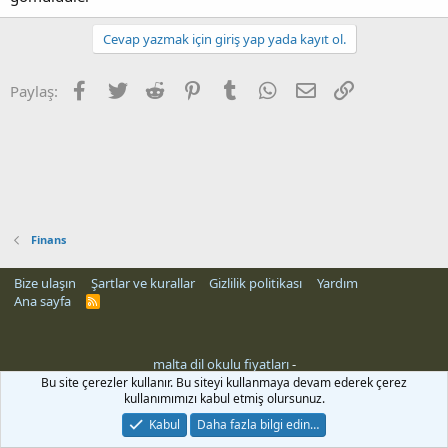
Cevap yazmak için giriş yap yada kayıt ol.
Facebook
Twitter
Reddit
Pinterest
Tumblr
WhatsApp
E-posta
Link
Paylaş:
Finans
Bize ulaşın
Şartlar ve kurallar
Gizlilik politikası
Yardım
Ana sayfa
R
S
S
malta dil okulu fiyatları
-
Bu site çerezler kullanır. Bu siteyi kullanmaya devam ederek çerez
kullanımımızı kabul etmiş olursunuz.
Kabul
Daha fazla bilgi edin…