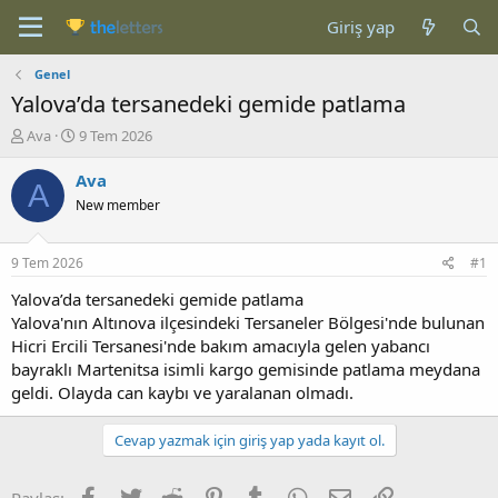
Giriş yap
Genel
Yalova’da tersanedeki gemide patlama
K
B
Ava
9 Tem 2026
o
a
n
ş
Ava
A
b
l
New member
u
a
y
n
u
g
9 Tem 2026
#1
b
ı
a
ç
Yalova’da tersanedeki gemide patlama
ş
t
Yalova'nın Altınova ilçesindeki Tersaneler Bölgesi'nde bulunan
l
a
Hicri Ercili Tersanesi'nde bakım amacıyla gelen yabancı
a
r
bayraklı Martenitsa isimli kargo gemisinde patlama meydana
t
i
geldi. Olayda can kaybı ve yaralanan olmadı.
a
h
n
i
Cevap yazmak için giriş yap yada kayıt ol.
Facebook
Twitter
Reddit
Pinterest
Tumblr
WhatsApp
E-posta
Link
Paylaş: