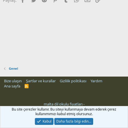
Genel
Bize ulaşın
Şartlar ve kurallar
Gizlilik politikası
Yardım
Ana sayfa
R
S
S
malta dil okulu fiyatları
-
Bu site çerezler kullanır. Bu siteyi kullanmaya devam ederek çerez
kullanımımızı kabul etmiş olursunuz.
Kabul
Daha fazla bilgi edin…