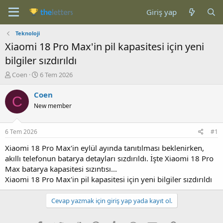
Giriş yap
Teknoloji
Xiaomi 18 Pro Max'in pil kapasitesi için yeni
bilgiler sızdırıldı
K
B
Coen
6 Tem 2026
o
a
n
ş
Coen
C
b
l
New member
u
a
y
n
u
g
6 Tem 2026
#1
b
ı
a
ç
Xiaomi 18 Pro Max'in eylül ayında tanıtılması beklenirken,
ş
t
akıllı telefonun batarya detayları sızdırıldı. İşte Xiaomi 18 Pro
l
a
Max batarya kapasitesi sızıntısı...
a
r
Xiaomi 18 Pro Max'in pil kapasitesi için yeni bilgiler sızdırıldı
t
i
a
h
n
i
Cevap yazmak için giriş yap yada kayıt ol.