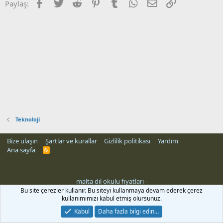
Facebook
Twitter
Reddit
Pinterest
Tumblr
WhatsApp
E-posta
Link
Paylaş:
Teknoloji
Bize ulaşın
Şartlar ve kurallar
Gizlilik politikası
Yardım
Ana sayfa
R
S
S
malta dil okulu fiyatları
-
Bu site çerezler kullanır. Bu siteyi kullanmaya devam ederek çerez
kullanımımızı kabul etmiş olursunuz.
Kabul
Daha fazla bilgi edin…