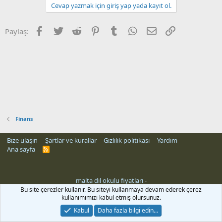
Cevap yazmak için giriş yap yada kayıt ol.
Facebook
Twitter
Reddit
Pinterest
Tumblr
WhatsApp
E-posta
Link
Paylaş:
Finans
Bize ulaşın
Şartlar ve kurallar
Gizlilik politikası
Yardım
Ana sayfa
R
S
S
malta dil okulu fiyatları
-
Bu site çerezler kullanır. Bu siteyi kullanmaya devam ederek çerez
kullanımımızı kabul etmiş olursunuz.
Kabul
Daha fazla bilgi edin…