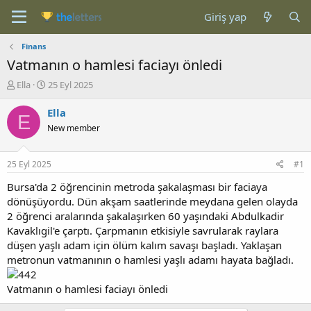
Giriş yap
Finans
Vatmanın o hamlesi faciayı önledi
K
B
Ella
25 Eyl 2025
o
a
n
ş
Ella
E
b
l
New member
u
a
y
n
u
g
25 Eyl 2025
#1
b
ı
a
ç
Bursa'da 2 öğrencinin metroda şakalaşması bir faciaya
ş
t
dönüşüyordu. Dün akşam saatlerinde meydana gelen olayda
l
a
2 öğrenci aralarında şakalaşırken 60 yaşındaki Abdulkadir
a
r
Kavaklıgil'e çarptı. Çarpmanın etkisiyle savrularak raylara
t
i
düşen yaşlı adam için ölüm kalım savaşı başladı. Yaklaşan
a
h
metronun vatmanının o hamlesi yaşlı adamı hayata bağladı.
n
i
Vatmanın o hamlesi faciayı önledi