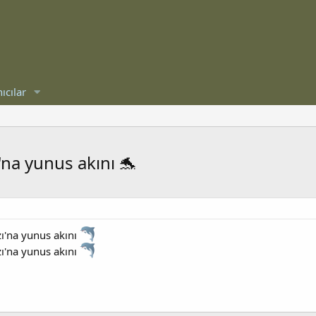
ıcılar
na yunus akını 🐬
ı'na yunus akını
ı'na yunus akını