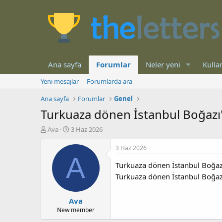
Ana sayfa
Forumlar
Neler yeni
Kullan
Yeni mesajlar
Forumlarda ara
Ana sayfa
Forumlar
Genel
Turkuaza dönen İstanbul Boğazı'
K
B
Ava
3 Haz 2026
o
a
n
ş
3 Haz 2026
b
l
A
u
a
Turkuaza dönen İstanbul Boğaz
y
n
Turkuaza dönen İstanbul Boğaz
u
g
b
ı
Ava
a
ç
ş
t
New member
l
a