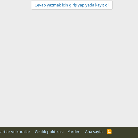
Cevap yazmak için giriş yap yada kayıt ol.
artlar ve kurallar
Gizlilik politikası
Yardım
Ana sayfa
R
S