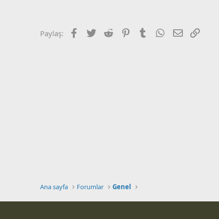
a
r
t
i
a
h
n
i
Facebook
Twitter
Reddit
Pinterest
Tumblr
WhatsApp
E-posta
Link
Paylaş:
Ana sayfa
Forumlar
Genel