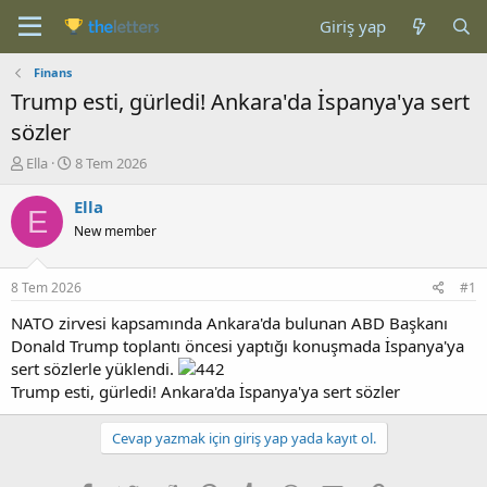
Giriş yap
Finans
Trump esti, gürledi! Ankara'da İspanya'ya sert
sözler
K
B
Ella
8 Tem 2026
o
a
n
ş
Ella
E
b
l
New member
u
a
y
n
u
g
8 Tem 2026
#1
b
ı
a
ç
NATO zirvesi kapsamında Ankara'da bulunan ABD Başkanı
ş
t
Donald Trump toplantı öncesi yaptığı konuşmada İspanya'ya
l
a
sert sözlerle yüklendi.
a
r
Trump esti, gürledi! Ankara'da İspanya'ya sert sözler
t
i
a
h
n
i
Cevap yazmak için giriş yap yada kayıt ol.