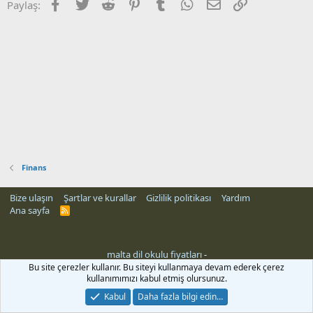
Facebook
Twitter
Reddit
Pinterest
Tumblr
WhatsApp
E-posta
Link
Paylaş:
Finans
Bize ulaşın
Şartlar ve kurallar
Gizlilik politikası
Yardım
Ana sayfa
R
S
S
malta dil okulu fiyatları
-
Bu site çerezler kullanır. Bu siteyi kullanmaya devam ederek çerez
kullanımımızı kabul etmiş olursunuz.
Kabul
Daha fazla bilgi edin…