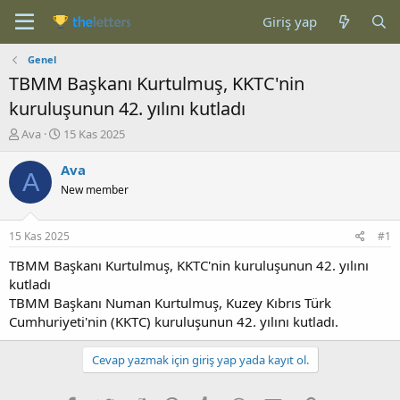
Giriş yap
Genel
TBMM Başkanı Kurtulmuş, KKTC'nin
kuruluşunun 42. yılını kutladı
K
B
Ava
15 Kas 2025
o
a
n
ş
Ava
A
b
l
New member
u
a
y
n
u
g
15 Kas 2025
#1
b
ı
a
ç
TBMM Başkanı Kurtulmuş, KKTC'nin kuruluşunun 42. yılını
ş
t
kutladı
l
a
TBMM Başkanı Numan Kurtulmuş, Kuzey Kıbrıs Türk
a
r
Cumhuriyeti'nin (KKTC) kuruluşunun 42. yılını kutladı.
t
i
a
h
n
i
Cevap yazmak için giriş yap yada kayıt ol.