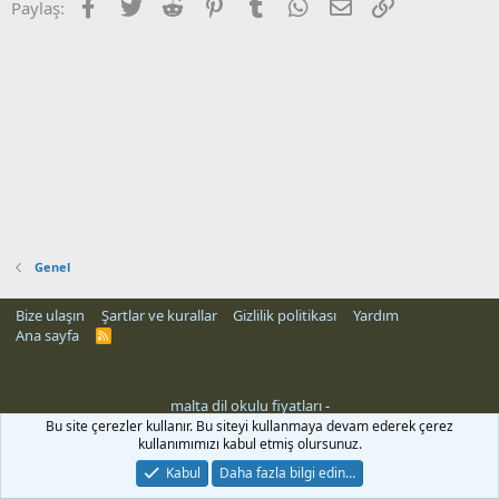
Facebook
Twitter
Reddit
Pinterest
Tumblr
WhatsApp
E-posta
Link
Paylaş:
Genel
Bize ulaşın
Şartlar ve kurallar
Gizlilik politikası
Yardım
Ana sayfa
R
S
S
malta dil okulu fiyatları
-
Bu site çerezler kullanır. Bu siteyi kullanmaya devam ederek çerez
kullanımımızı kabul etmiş olursunuz.
Kabul
Daha fazla bilgi edin…