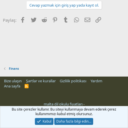
Cevap yazmak için giriş yap yada kayıt ol.
Facebook
Twitter
Reddit
Pinterest
Tumblr
WhatsApp
E-posta
Link
Paylaş:
Finans
Bize ulaşın
Şartlar ve kurallar
Gizlilik politikası
Yardım
Ana sayfa
R
S
S
malta dil okulu fiyatları
-
Bu site çerezler kullanır. Bu siteyi kullanmaya devam ederek çerez
kullanımımızı kabul etmiş olursunuz.
Kabul
Daha fazla bilgi edin…