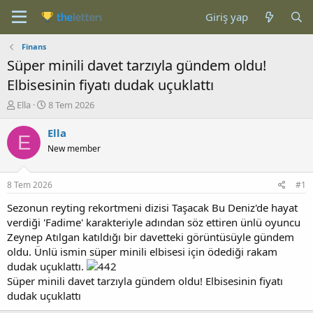
Giriş yap
Finans
Süper minili davet tarzıyla gündem oldu!
Elbisesinin fiyatı dudak uçuklattı
K
B
Ella
8 Tem 2026
o
a
n
ş
Ella
E
b
l
New member
u
a
y
n
u
g
8 Tem 2026
#1
b
ı
a
ç
Sezonun reyting rekortmeni dizisi Taşacak Bu Deniz'de hayat
ş
t
verdiği 'Fadime' karakteriyle adından söz ettiren ünlü oyuncu
l
a
Zeynep Atılgan katıldığı bir davetteki görüntüsüyle gündem
a
r
oldu. Ünlü ismin süper minili elbisesi için ödediği rakam
t
i
dudak uçuklattı.
a
h
Süper minili davet tarzıyla gündem oldu! Elbisesinin fiyatı
n
i
dudak uçuklattı