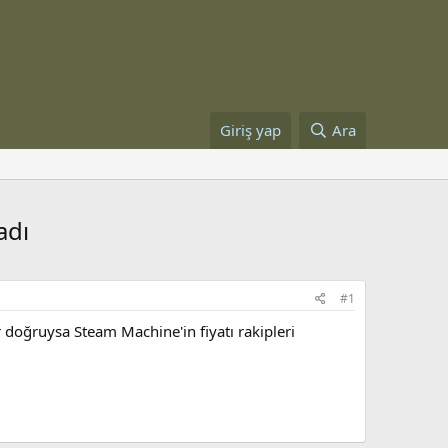
Giriş yap
Ara
adı
#1
ar doğruysa Steam Machine'in fiyatı rakipleri