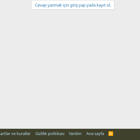
Cevap yazmak için giriş yap yada kayıt ol.
artlar ve kurallar
Gizlilik politikası
Yardım
Ana sayfa
R
S