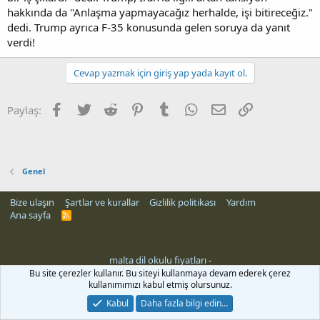
hakkında da "Anlaşma yapmayacağız herhalde, işi bitireceğiz."
dedi. Trump ayrıca F-35 konusunda gelen soruya da yanıt
verdi!
Cevap yazmak için giriş yap yada kayıt ol.
Facebook
Twitter
Reddit
Pinterest
Tumblr
WhatsApp
E-posta
Link
Paylaş:
Genel
Bize ulaşın
Şartlar ve kurallar
Gizlilik politikası
Yardım
Ana sayfa
R
S
S
malta dil okulu fiyatları
-
Bu site çerezler kullanır. Bu siteyi kullanmaya devam ederek çerez
kullanımımızı kabul etmiş olursunuz.
Kabul
Daha fazla bilgi edin…