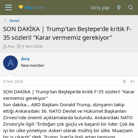
Giriş yap
Genel
SON DAKİKA | Trump'tan Beştepe'de kritik F-
35 sözleri! "Karar vermemiz gerekiyor"
K
B
Ava
9 Tem 2026
o
a
n
ş
Ava
A
b
l
New member
u
a
y
n
u
g
9 Tem 2026
#1
b
ı
a
ç
SON DAKİKA | Trump'tan Beştepe'de kritik F-35 sözleri! "Karar
ş
t
vermemiz gerekiyor"
l
a
Son dakika... ABD Başkanı Donald Trump, dünyanın takip
a
r
ettiği Ankara'daki 36. NATO Devlet ve Hükümet Başkanları
t
i
Zirvesi'nde önemli açıklamalarda bulundu. Ankara'daki NATO
a
h
Zirvesi'yle ilgili "Erdoğan çok güçlü ve başarılı bir lider. Çok da
n
i
iyi bir ülke yönetiyor. Askeri olarak müthiş bir ülke. Muazzam
bir iş çıkardı" dedi. Trump, İran'la ilgili artan tansiyon