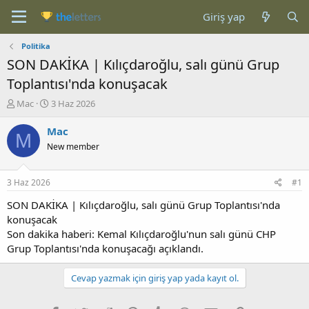
Giriş yap
Politika
SON DAKİKA | Kılıçdaroğlu, salı günü Grup
Toplantısı'nda konuşacak
K
B
Mac
3 Haz 2026
o
a
n
ş
Mac
M
b
l
New member
u
a
y
n
u
g
3 Haz 2026
#1
b
ı
a
ç
SON DAKİKA | Kılıçdaroğlu, salı günü Grup Toplantısı'nda
ş
t
konuşacak
l
a
Son dakika haberi: Kemal Kılıçdaroğlu'nun salı günü CHP
a
r
Grup Toplantısı'nda konuşacağı açıklandı.
t
i
a
h
n
i
Cevap yazmak için giriş yap yada kayıt ol.