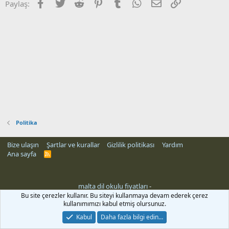
Facebook
Twitter
Reddit
Pinterest
Tumblr
WhatsApp
E-posta
Link
Paylaş:
Politika
Bize ulaşın
Şartlar ve kurallar
Gizlilik politikası
Yardım
Ana sayfa
R
S
S
malta dil okulu fiyatları
-
Bu site çerezler kullanır. Bu siteyi kullanmaya devam ederek çerez
kullanımımızı kabul etmiş olursunuz.
Kabul
Daha fazla bilgi edin…