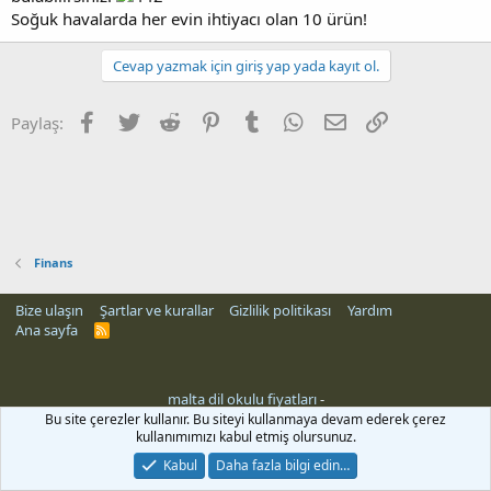
Soğuk havalarda her evin ihtiyacı olan 10 ürün!
Cevap yazmak için giriş yap yada kayıt ol.
Facebook
Twitter
Reddit
Pinterest
Tumblr
WhatsApp
E-posta
Link
Paylaş:
Finans
Bize ulaşın
Şartlar ve kurallar
Gizlilik politikası
Yardım
Ana sayfa
R
S
S
malta dil okulu fiyatları
-
Bu site çerezler kullanır. Bu siteyi kullanmaya devam ederek çerez
kullanımımızı kabul etmiş olursunuz.
Kabul
Daha fazla bilgi edin…