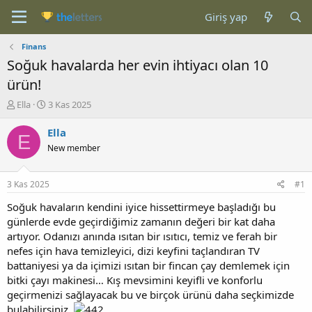
Giriş yap
Finans
Soğuk havalarda her evin ihtiyacı olan 10
ürün!
K
B
Ella
3 Kas 2025
o
a
n
ş
Ella
E
b
l
New member
u
a
y
n
u
g
3 Kas 2025
#1
b
ı
a
ç
Soğuk havaların kendini iyice hissettirmeye başladığı bu
ş
t
günlerde evde geçirdiğimiz zamanın değeri bir kat daha
l
a
artıyor. Odanızı anında ısıtan bir ısıtıcı, temiz ve ferah bir
a
r
nefes için hava temizleyici, dizi keyfini taçlandıran TV
t
i
battaniyesi ya da içimizi ısıtan bir fincan çay demlemek için
a
h
bitki çayı makinesi… Kış mevsimini keyifli ve konforlu
n
i
geçirmenizi sağlayacak bu ve birçok ürünü daha seçkimizde
bulabilirsiniz.