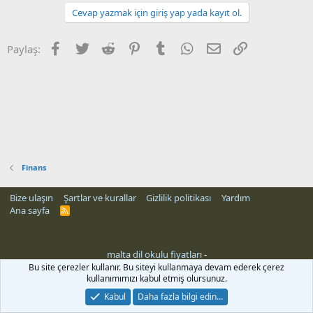
Cevap yazmak için giriş yap yada kayıt ol.
Facebook
Twitter
Reddit
Pinterest
Tumblr
WhatsApp
E-posta
Link
Paylaş:
Finans
Bize ulaşın
Şartlar ve kurallar
Gizlilik politikası
Yardım
Ana sayfa
R
S
S
malta dil okulu fiyatları
-
Bu site çerezler kullanır. Bu siteyi kullanmaya devam ederek çerez
kullanımımızı kabul etmiş olursunuz.
Kabul
Daha fazla bilgi edin…