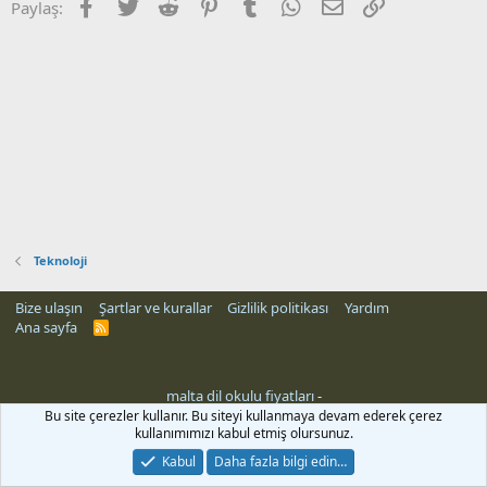
Facebook
Twitter
Reddit
Pinterest
Tumblr
WhatsApp
E-posta
Link
Paylaş:
Teknoloji
Bize ulaşın
Şartlar ve kurallar
Gizlilik politikası
Yardım
Ana sayfa
R
S
S
malta dil okulu fiyatları
-
Bu site çerezler kullanır. Bu siteyi kullanmaya devam ederek çerez
kullanımımızı kabul etmiş olursunuz.
Kabul
Daha fazla bilgi edin…