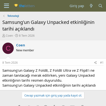
Giriş yap
Teknoloji
Samsung'un Galaxy Unpacked etkinliğinin
tarihi açıklandı
K
B
Coen
8 Tem 2026
o
a
n
ş
Coen
C
b
l
New member
u
a
y
n
u
g
8 Tem 2026
#1
b
ı
a
ç
Samsung'un Galaxy Z Fold8, Z Fold8 Ultra ve Z Flip8'i ne
ş
t
zaman tanıtacağı merak edilirken, yeni Galaxy Unpacked
l
a
etkinliğinin tarihi resmen duyuruldu.
a
r
Samsung'un Galaxy Unpacked etkinliğinin tarihi açıklandı
t
i
a
h
n
i
Cevap yazmak için giriş yap yada kayıt ol.