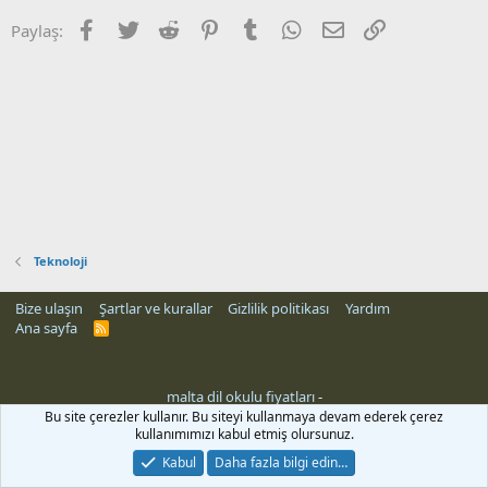
Facebook
Twitter
Reddit
Pinterest
Tumblr
WhatsApp
E-posta
Link
Paylaş:
Teknoloji
Bize ulaşın
Şartlar ve kurallar
Gizlilik politikası
Yardım
Ana sayfa
R
S
S
malta dil okulu fiyatları
-
Bu site çerezler kullanır. Bu siteyi kullanmaya devam ederek çerez
kullanımımızı kabul etmiş olursunuz.
Kabul
Daha fazla bilgi edin…