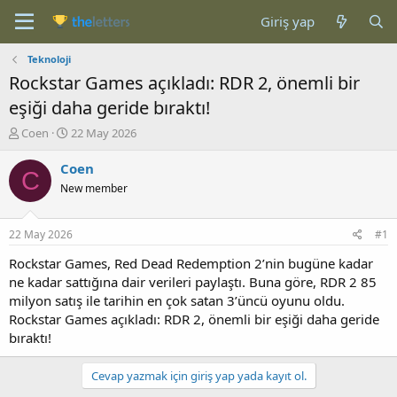
Giriş yap
Teknoloji
Rockstar Games açıkladı: RDR 2, önemli bir
eşiği daha geride bıraktı!
K
B
Coen
22 May 2026
o
a
n
ş
Coen
C
b
l
New member
u
a
y
n
u
g
22 May 2026
#1
b
ı
a
ç
Rockstar Games, Red Dead Redemption 2’nin bugüne kadar
ş
t
ne kadar sattığına dair verileri paylaştı. Buna göre, RDR 2 85
l
a
milyon satış ile tarihin en çok satan 3’üncü oyunu oldu.
a
r
Rockstar Games açıkladı: RDR 2, önemli bir eşiği daha geride
t
i
bıraktı!
a
h
n
i
Cevap yazmak için giriş yap yada kayıt ol.