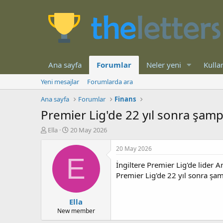
Ana sayfa
Forumlar
Neler yeni
Kullan
Yeni mesajlar
Forumlarda ara
Ana sayfa
Forumlar
Finans
Premier Lig'de 22 yıl sonra şamp
K
B
Ella
20 May 2026
o
a
n
ş
20 May 2026
b
l
E
İngiltere Premier Lig'de lider 
u
a
y
n
Premier Lig'de 22 yıl sonra şa
u
g
b
ı
Ella
a
ç
ş
t
New member
l
a