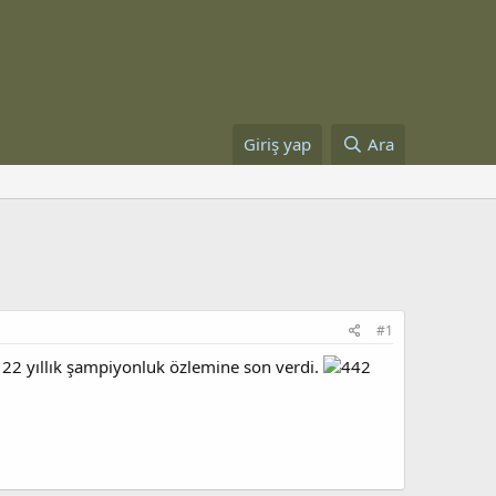
Giriş yap
Ara
#1
e 22 yıllık şampiyonluk özlemine son verdi.