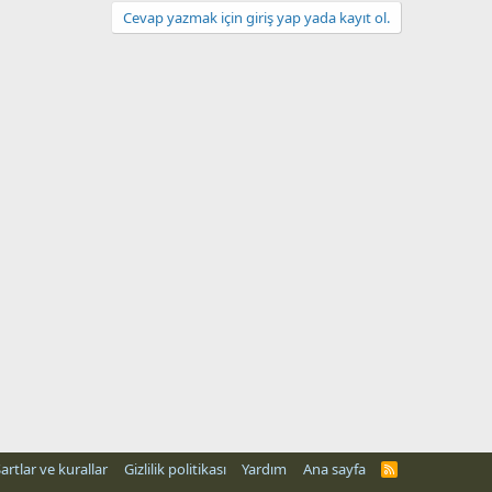
Cevap yazmak için giriş yap yada kayıt ol.
artlar ve kurallar
Gizlilik politikası
Yardım
Ana sayfa
R
S