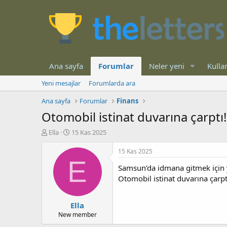
Ana sayfa
Forumlar
Neler yeni
Kullan
Yeni mesajlar
Forumlarda ara
Ana sayfa
Forumlar
Finans
Otomobil istinat duvarına çarptı
K
B
Ella
15 Kas 2025
o
a
n
ş
15 Kas 2025
b
l
E
Samsun’da idmana gitmek için y
u
a
y
n
Otomobil istinat duvarına çarp
u
g
b
ı
Ella
a
ç
ş
t
New member
l
a