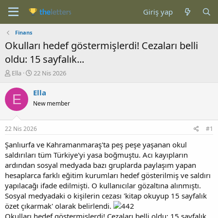
Giriş yap
Finans
Okulları hedef göstermişlerdi! Cezaları belli
oldu: 15 sayfalık...
K
B
Ella
22 Nis 2026
o
a
n
ş
Ella
E
b
l
New member
u
a
y
n
u
g
22 Nis 2026
#1
b
ı
a
ç
Şanlıurfa ve Kahramanmaraş'ta peş peşe yaşanan okul
ş
t
saldırıları tüm Türkiye'yi yasa boğmuştu. Acı kayıpların
l
a
ardından sosyal medyada bazı gruplarda paylaşım yapan
a
r
hesaplarca farklı eğitim kurumları hedef gösterilmiş ve saldırı
t
i
yapılacağı ifade edilmişti. O kullanıcılar gözaltına alınmıştı.
a
h
Sosyal medyadaki o kişilerin cezası 'kitap okuyup 15 sayfalık
n
i
özet çıkarmak' olarak belirlendi.
Okulları hedef göstermişlerdi! Cezaları belli oldu: 15 sayfalık...