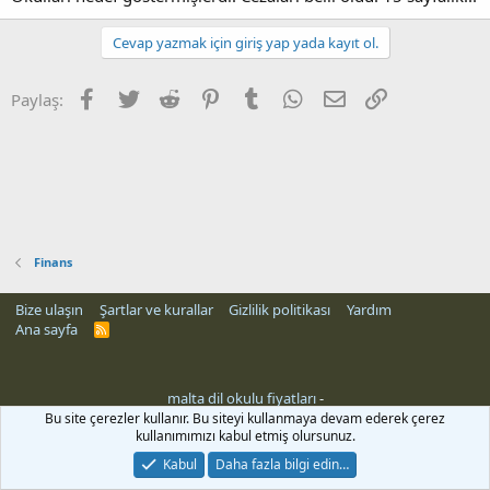
Cevap yazmak için giriş yap yada kayıt ol.
Facebook
Twitter
Reddit
Pinterest
Tumblr
WhatsApp
E-posta
Link
Paylaş:
Finans
Bize ulaşın
Şartlar ve kurallar
Gizlilik politikası
Yardım
Ana sayfa
R
S
S
malta dil okulu fiyatları
-
rehber siteleri
Bu site çerezler kullanır. Bu siteyi kullanmaya devam ederek çerez
kullanımımızı kabul etmiş olursunuz.
Kabul
Daha fazla bilgi edin…