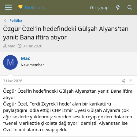
Giriş yap
Politika
Özgür Özel'in hedefindeki Gülşah Alyans'tan
yanıt: Bana iftira atıyor
K
B
Mac
3 Haz 2026
o
a
n
ş
Mac
M
b
l
New member
u
a
y
n
u
g
3 Haz 2026
#1
b
ı
a
ç
Özgür Özel'in hedefindeki Gülşah Alyans'tan yanıt: Bana iftira
ş
t
atıyor
l
a
Özgür Özel, Ferdi Zeyrek'i hedef alan bir karikatürü
a
r
paylaştığını iddia ettiği CHP İzmir Üyesi Gülşah Alyans'a çok
t
i
ağır sözlerle yüklenmiş; sinirden sesi titreyip gözleri dolarken
a
h
"Genel Merkez'de çikolata dağıtıyor" demişti. Alyans'tan ise
n
i
Özel'in iddialarına cevap geldi.