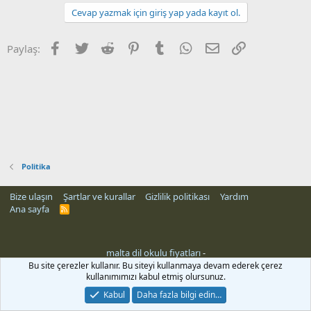
Cevap yazmak için giriş yap yada kayıt ol.
Facebook
Twitter
Reddit
Pinterest
Tumblr
WhatsApp
E-posta
Link
Paylaş:
Politika
Bize ulaşın
Şartlar ve kurallar
Gizlilik politikası
Yardım
Ana sayfa
R
S
S
malta dil okulu fiyatları
-
rehber siteleri
Bu site çerezler kullanır. Bu siteyi kullanmaya devam ederek çerez
kullanımımızı kabul etmiş olursunuz.
Kabul
Daha fazla bilgi edin…