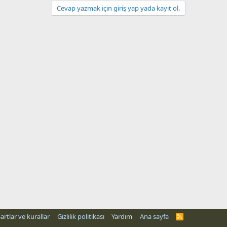
Cevap yazmak için giriş yap yada kayıt ol.
artlar ve kurallar
Gizlilik politikası
Yardım
Ana sayfa
R
S