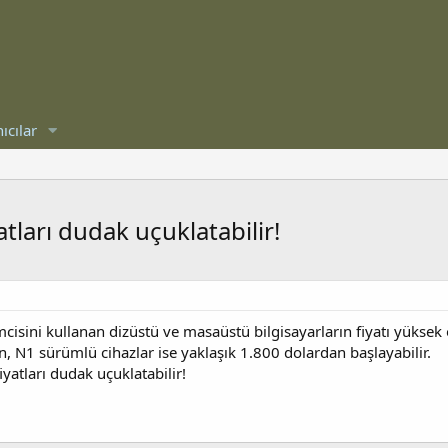
ıcılar
atları dudak uçuklatabilir!
cisini kullanan dizüstü ve masaüstü bilgisayarların fiyatı yüksek o
n, N1 sürümlü cihazlar ise yaklaşık 1.800 dolardan başlayabilir.
iyatları dudak uçuklatabilir!