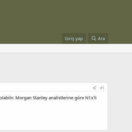
Giriş yap
Ara
#1
labilir. Morgan Stanley analistlerine göre N1x'li