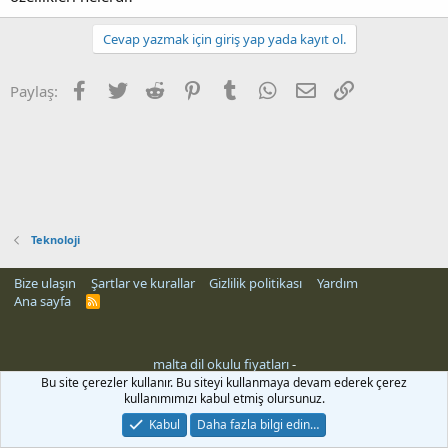
Cevap yazmak için giriş yap yada kayıt ol.
Facebook
Twitter
Reddit
Pinterest
Tumblr
WhatsApp
E-posta
Link
Paylaş:
Teknoloji
Bize ulaşın
Şartlar ve kurallar
Gizlilik politikası
Yardım
Ana sayfa
R
S
S
malta dil okulu fiyatları
-
Bu site çerezler kullanır. Bu siteyi kullanmaya devam ederek çerez
kullanımımızı kabul etmiş olursunuz.
Kabul
Daha fazla bilgi edin…