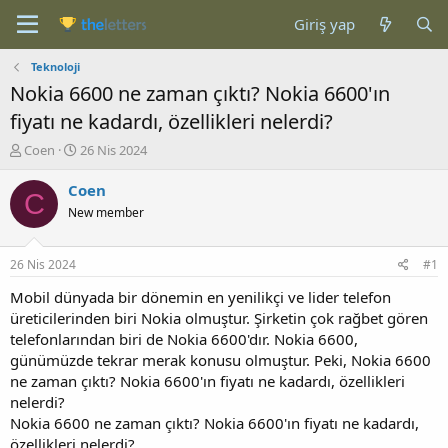
Giriş yap
Teknoloji
Nokia 6600 ne zaman çıktı? Nokia 6600'ın
fiyatı ne kadardı, özellikleri nelerdi?
K
B
Coen
26 Nis 2024
o
a
n
ş
Coen
C
b
l
New member
u
a
y
n
u
g
26 Nis 2024
#1
b
ı
a
ç
Mobil dünyada bir dönemin en yenilikçi ve lider telefon
ş
t
üreticilerinden biri Nokia olmuştur. Şirketin çok rağbet gören
l
a
telefonlarından biri de Nokia 6600'dır. Nokia 6600,
a
r
günümüzde tekrar merak konusu olmuştur. Peki, Nokia 6600
t
i
ne zaman çıktı? Nokia 6600'ın fiyatı ne kadardı, özellikleri
a
h
nelerdi?
n
i
Nokia 6600 ne zaman çıktı? Nokia 6600'ın fiyatı ne kadardı,
özellikleri nelerdi?