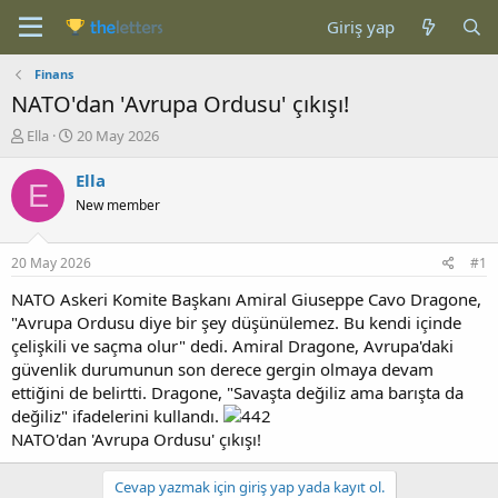
Giriş yap
Finans
NATO'dan 'Avrupa Ordusu' çıkışı!
K
B
Ella
20 May 2026
o
a
n
ş
Ella
E
b
l
New member
u
a
y
n
u
g
20 May 2026
#1
b
ı
a
ç
NATO Askeri Komite Başkanı Amiral Giuseppe Cavo Dragone,
ş
t
"Avrupa Ordusu diye bir şey düşünülemez. Bu kendi içinde
l
a
çelişkili ve saçma olur" dedi. Amiral Dragone, Avrupa'daki
a
r
güvenlik durumunun son derece gergin olmaya devam
t
i
ettiğini de belirtti. Dragone, "Savaşta değiliz ama barışta da
a
h
değiliz" ifadelerini kullandı.
n
i
NATO'dan 'Avrupa Ordusu' çıkışı!
Cevap yazmak için giriş yap yada kayıt ol.