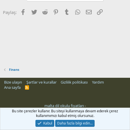
Facebook
Twitter
Reddit
Pinterest
Tumblr
WhatsApp
E-posta
Link
Paylaş:
Finans
Bize ulaşın
Şartlar ve kurallar
Gizlilik politikası
Yardım
Ana sayfa
R
S
S
malta dil okulu fiyatları
-
Bu site çerezler kullanır. Bu siteyi kullanmaya devam ederek çerez
kullanımımızı kabul etmiş olursunuz.
Kabul
Daha fazla bilgi edin…