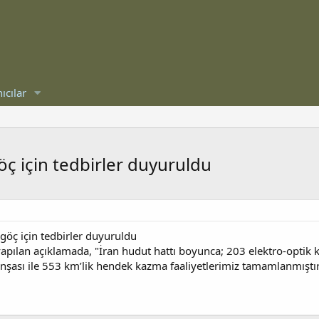
ıcılar
öç için tedbirler duyuruldu
göç için tedbirler duyuruldu
apılan açıklamada, "İran hudut hattı boyunca; 203 elektro-optik
ası ile 553 km’lik hendek kazma faaliyetlerimiz tamamlanmıştır.