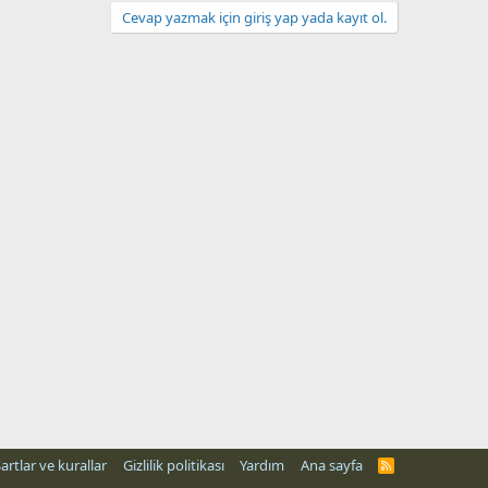
Cevap yazmak için giriş yap yada kayıt ol.
artlar ve kurallar
Gizlilik politikası
Yardım
Ana sayfa
R
S