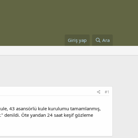
Giriş yap
Ara
#1
 kule, 43 asansörlü kule kurulumu tamamlanmış,
" denildi. Öte yandan 24 saat keşif gözleme