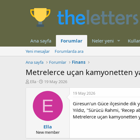
Ana sayfa
Forumlar
Neler yeni
Kullan
Yeni mesajlar
Forumlarda ara
Ana sayfa
Forumlar
Finans
Metrelerce uçan kamyonetten yaral
K
B
Ella
19 May 2026
o
a
n
ş
19 May 2026
b
l
E
Giresun'un Güce ilçesinde dik y
u
a
y
n
Yıldız, "Sürücü Rahmi, ‘Recep a
u
g
Metrelerce uçan kamyonetten yar
b
ı
Ella
a
ç
ş
t
New member
l
a