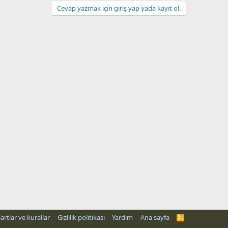
Cevap yazmak için giriş yap yada kayıt ol.
artlar ve kurallar
Gizlilik politikası
Yardım
Ana sayfa
R
S