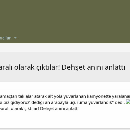
ıcılar
ı olarak çıktılar! Dehşet anını anlattı
amaçtan taklalar atarak alt yola yuvarlanan kamyonette yaralanan 2
bi biz gidiyoruz’ dediği an arabayla uçuruma yuvarlandık" dedi.
alı olarak çıktılar! Dehşet anını anlattı