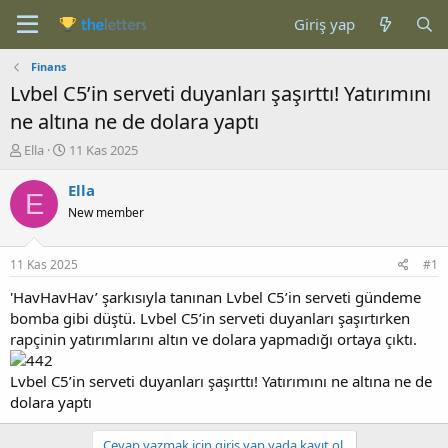
Giriş yap
Finans
Lvbel C5’in serveti duyanları şaşırttı! Yatırımını
ne altına ne de dolara yaptı
K
B
Ella
11 Kas 2025
o
a
n
ş
Ella
E
b
l
New member
u
a
y
n
u
g
11 Kas 2025
#1
b
ı
a
ç
'HavHavHav’ şarkısıyla tanınan Lvbel C5’in serveti gündeme
ş
t
bomba gibi düştü. Lvbel C5’in serveti duyanları şaşırtırken
l
a
rapçinin yatırımlarını altın ve dolara yapmadığı ortaya çıktı.
a
r
t
i
Lvbel C5’in serveti duyanları şaşırttı! Yatırımını ne altına ne de
a
h
dolara yaptı
n
i
Cevap yazmak için giriş yap yada kayıt ol.