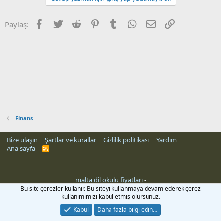
Facebook
Twitter
Reddit
Pinterest
Tumblr
WhatsApp
E-posta
Link
Paylaş:
Finans
Bize ulaşın
Şartlar ve kurallar
Gizlilik politikası
Yardım
Ana sayfa
R
S
S
malta dil okulu fiyatları
-
eri
Bu site çerezler kullanır. Bu siteyi kullanmaya devam ederek çerez
kullanımımızı kabul etmiş olursunuz.
Kabul
Daha fazla bilgi edin…