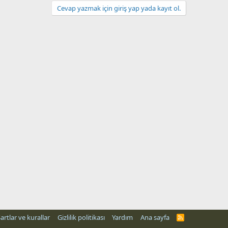
Cevap yazmak için giriş yap yada kayıt ol.
artlar ve kurallar
Gizlilik politikası
Yardım
Ana sayfa
R
S