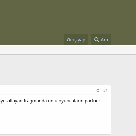
Giriş yap
Ara
#1
ayı sallayan fragmanda ünlü oyuncuların partner