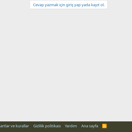
Cevap yazmak için giriş yap yada kayıt ol.
artlar ve kurallar
Gizlilik politikası
Yardım
Ana sayfa
R
S