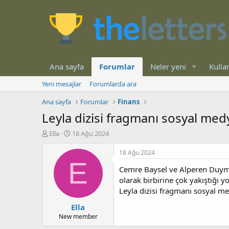
Ana sayfa
Forumlar
Neler yeni
Kullan
Yeni mesajlar
Forumlarda ara
Ana sayfa
Forumlar
Finans
Leyla dizisi fragmanı sosyal medy
K
B
Ella
18 Ağu 2024
o
a
n
ş
18 Ağu 2024
b
l
E
Cemre Baysel ve Alperen Duymaz
u
a
y
n
olarak birbirine çok yakıştığı y
u
g
Leyla dizisi fragmanı sosyal me
b
ı
Ella
a
ç
ş
t
New member
l
a