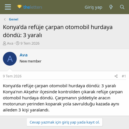
Giriş yap
Genel
Konya’da refüje çarpan otomobil hurdaya
döndü: 3 yaralı
K
B
Ava
9 Tem 2026
o
a
n
ş
Ava
A
b
l
New member
u
a
y
n
u
g
9 Tem 2026
#1
b
ı
a
ç
Konya’da refüje çarpan otomobil hurdaya döndü: 3 yaralı
ş
t
Konya'nın Akşehir ilçesinde kontrolden çıkarak refüje çarpan
l
a
otomobil hurdaya döndü. Çarpmanın şiddetiyle aracın
a
r
motorunun yerinden koparak yola savrulduğu kazada aynı
t
i
aileden 3 kişi yaralandı.
a
h
n
i
Cevap yazmak için giriş yap yada kayıt ol.