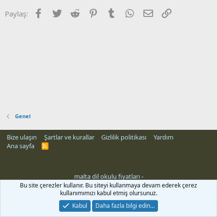
Facebook
Twitter
Reddit
Pinterest
Tumblr
WhatsApp
E-posta
Link
Paylaş:
Genel
Bize ulaşın
Şartlar ve kurallar
Gizlilik politikası
Yardım
Ana sayfa
R
S
S
malta dil okulu fiyatları
-
Bu site çerezler kullanır. Bu siteyi kullanmaya devam ederek çerez
kullanımımızı kabul etmiş olursunuz.
Kabul
Daha fazla bilgi edin…