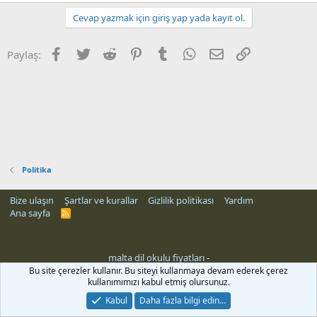
Cevap yazmak için giriş yap yada kayıt ol.
Facebook
Twitter
Reddit
Pinterest
Tumblr
WhatsApp
E-posta
Link
Paylaş:
Politika
Bize ulaşın
Şartlar ve kurallar
Gizlilik politikası
Yardım
Ana sayfa
R
S
S
malta dil okulu fiyatları
-
eri
Bu site çerezler kullanır. Bu siteyi kullanmaya devam ederek çerez
kullanımımızı kabul etmiş olursunuz.
Kabul
Daha fazla bilgi edin…