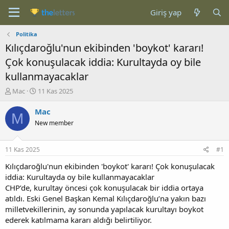
Giriş yap
Politika
Kılıçdaroğlu'nun ekibinden 'boykot' kararı!
Çok konuşulacak iddia: Kurultayda oy bile
kullanmayacaklar
K
B
Mac
11 Kas 2025
o
a
n
ş
Mac
M
b
l
New member
u
a
y
n
u
g
11 Kas 2025
#1
b
ı
a
ç
Kılıçdaroğlu'nun ekibinden 'boykot' kararı! Çok konuşulacak
ş
t
iddia: Kurultayda oy bile kullanmayacaklar
l
a
CHP’de, kurultay öncesi çok konuşulacak bir iddia ortaya
a
r
atıldı. Eski Genel Başkan Kemal Kılıçdaroğlu’na yakın bazı
t
i
milletvekillerinin, ay sonunda yapılacak kurultayı boykot
a
h
ederek katılmama kararı aldığı belirtiliyor.
n
i