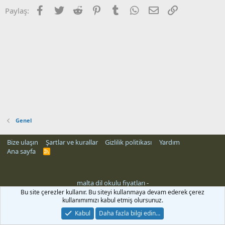
Facebook
Twitter
Reddit
Pinterest
Tumblr
WhatsApp
E-posta
Link
Paylaş:
Genel
Bize ulaşın
Şartlar ve kurallar
Gizlilik politikası
Yardım
Ana sayfa
R
S
S
malta dil okulu fiyatları
-
Bu site çerezler kullanır. Bu siteyi kullanmaya devam ederek çerez
kullanımımızı kabul etmiş olursunuz.
Kabul
Daha fazla bilgi edin…