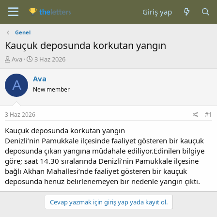
Giriş yap
Genel
Kauçuk deposunda korkutan yangın
K
B
Ava
3 Haz 2026
o
a
n
ş
Ava
A
b
l
New member
u
a
y
n
u
g
3 Haz 2026
#1
b
ı
a
ç
Kauçuk deposunda korkutan yangın
ş
t
Denizli’nin Pamukkale ilçesinde faaliyet gösteren bir kauçuk
l
a
deposunda çıkan yangına müdahale ediliyor.Edinilen bilgiye
a
r
göre; saat 14.30 sıralarında Denizli’nin Pamukkale ilçesine
t
i
bağlı Akhan Mahallesi’nde faaliyet gösteren bir kauçuk
a
h
deposunda henüz belirlenemeyen bir nedenle yangın çıktı.
n
i
Cevap yazmak için giriş yap yada kayıt ol.