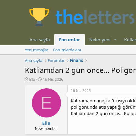
Ana sayfa
Forumlar
Neler yeni
Kullan
Yeni mesajlar
Forumlarda ara
Ana sayfa
Forumlar
Finans
Katliamdan 2 gün önce... Poligon
K
B
Ella
16 Nis 2026
o
a
n
ş
16 Nis 2026
b
l
E
Kahramanmaraş'ta 9 kişiyi öldür
u
a
y
n
poligonunda atış yaptığı görünt
u
g
Katliamdan 2 gün önce... Poligo
b
ı
Ella
a
ç
ş
t
New member
l
a