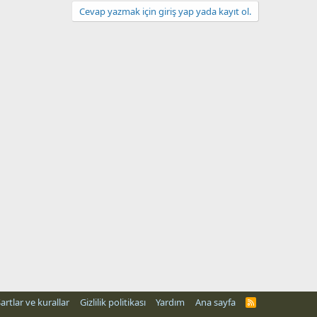
Cevap yazmak için giriş yap yada kayıt ol.
artlar ve kurallar
Gizlilik politikası
Yardım
Ana sayfa
R
S