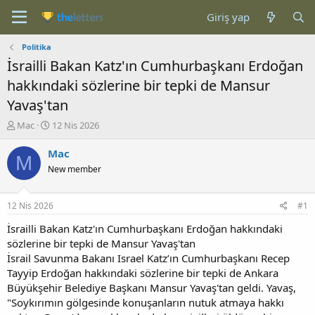
Giriş yap
Politika
İsrailli Bakan Katz'ın Cumhurbaşkanı Erdoğan
hakkındaki sözlerine bir tepki de Mansur
Yavaş'tan
K
B
Mac
12 Nis 2026
o
a
n
ş
Mac
M
b
l
New member
u
a
y
n
u
g
12 Nis 2026
#1
b
ı
a
ç
İsrailli Bakan Katz'ın Cumhurbaşkanı Erdoğan hakkındaki
ş
t
sözlerine bir tepki de Mansur Yavaş'tan
l
a
İsrail Savunma Bakanı Israel Katz’ın Cumhurbaşkanı Recep
a
r
Tayyip Erdoğan hakkındaki sözlerine bir tepki de Ankara
t
i
Büyükşehir Belediye Başkanı Mansur Yavaş'tan geldi. Yavaş,
a
h
"Soykırımın gölgesinde konuşanların nutuk atmaya hakkı
n
i