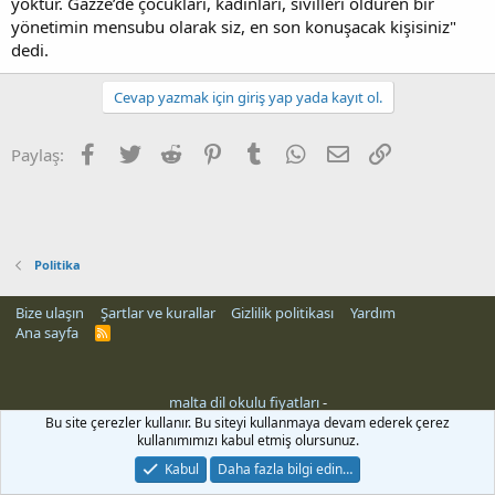
yoktur. Gazze’de çocukları, kadınları, sivilleri öldüren bir
yönetimin mensubu olarak siz, en son konuşacak kişisiniz"
dedi.
Cevap yazmak için giriş yap yada kayıt ol.
Facebook
Twitter
Reddit
Pinterest
Tumblr
WhatsApp
E-posta
Link
Paylaş:
Politika
Bize ulaşın
Şartlar ve kurallar
Gizlilik politikası
Yardım
Ana sayfa
R
S
S
malta dil okulu fiyatları
-
ri
Bu site çerezler kullanır. Bu siteyi kullanmaya devam ederek çerez
kullanımımızı kabul etmiş olursunuz.
Kabul
Daha fazla bilgi edin…