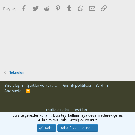
Facebook
Twitter
Reddit
Pinterest
Tumblr
WhatsApp
E-posta
Link
Paylaş:
Teknoloji
Bize ulaşın
Şartlar ve kurallar
Gizlilik politikası
Yardım
Ana sayfa
R
S
S
malta dil okulu fiyatları
-
Bu site çerezler kullanır. Bu siteyi kullanmaya devam ederek çerez
kullanımımızı kabul etmiş olursunuz.
Kabul
Daha fazla bilgi edin…