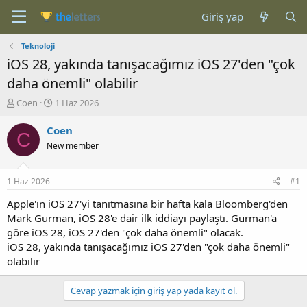
Giriş yap
Teknoloji
iOS 28, yakında tanışacağımız iOS 27'den "çok
daha önemli" olabilir
K
B
Coen
1 Haz 2026
o
a
n
ş
Coen
C
b
l
New member
u
a
y
n
u
g
1 Haz 2026
#1
b
ı
a
ç
Apple'ın iOS 27'yi tanıtmasına bir hafta kala Bloomberg'den
ş
t
Mark Gurman, iOS 28'e dair ilk iddiayı paylaştı. Gurman'a
l
a
göre iOS 28, iOS 27'den "çok daha önemli" olacak.
a
r
iOS 28, yakında tanışacağımız iOS 27'den "çok daha önemli"
t
i
olabilir
a
h
n
i
Cevap yazmak için giriş yap yada kayıt ol.