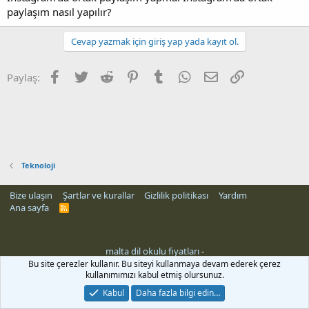
paylaşım nasıl yapılır?
Cevap yazmak için giriş yap yada kayıt ol.
Facebook
Twitter
Reddit
Pinterest
Tumblr
WhatsApp
E-posta
Link
Paylaş:
Teknoloji
Bize ulaşın
Şartlar ve kurallar
Gizlilik politikası
Yardım
Ana sayfa
R
S
S
malta dil okulu fiyatları
-
Bu site çerezler kullanır. Bu siteyi kullanmaya devam ederek çerez
kullanımımızı kabul etmiş olursunuz.
Kabul
Daha fazla bilgi edin…