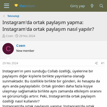
Giriş yap
Teknoloji
Instagram'da ortak paylaşım yapma:
Instagram'da ortak paylaşım nasıl yapılır?
K
B
Coen
29 Nis 2024
o
a
n
ş
Coen
C
b
l
New member
u
a
y
n
u
g
29 Nis 2024
#1
b
ı
a
ç
Instagram'ın yeni sunduğu Collab özelliği, üyelerine bir
ş
t
paylaşımı diğer kişilerle birlikte yayınlama olanağı
l
a
sunmaktadır. Bu özellikle birlikte bir gönderi, iki hesapta da
a
r
aynı anda paylaşılabilir. Ortak gönderi daha fazla kişiye
t
i
ulaşmayı sağlamakla birlikte aynı zamanda etkileşim oranını
a
h
ve görünürlüğü artırır. Peki, Instagram’da ortak paylaşım
n
i
özelliği nasıl kullanılır?
Instagram'da ortak paylaşım yapma: Instagram'da ortak