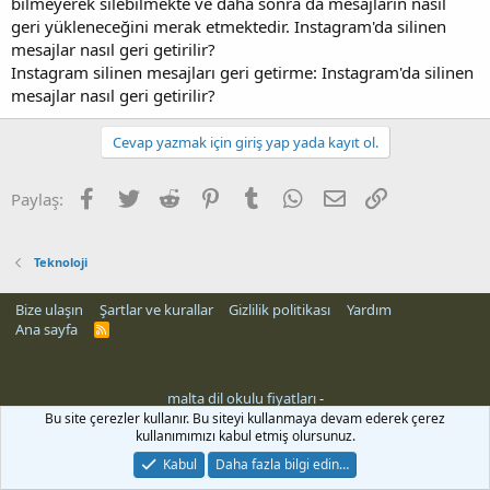
bilmeyerek silebilmekte ve daha sonra da mesajların nasıl
geri yükleneceğini merak etmektedir. Instagram'da silinen
mesajlar nasıl geri getirilir?
Instagram silinen mesajları geri getirme: Instagram'da silinen
mesajlar nasıl geri getirilir?
Cevap yazmak için giriş yap yada kayıt ol.
Facebook
Twitter
Reddit
Pinterest
Tumblr
WhatsApp
E-posta
Link
Paylaş:
Teknoloji
Bize ulaşın
Şartlar ve kurallar
Gizlilik politikası
Yardım
Ana sayfa
R
S
S
malta dil okulu fiyatları
-
Bu site çerezler kullanır. Bu siteyi kullanmaya devam ederek çerez
kullanımımızı kabul etmiş olursunuz.
Kabul
Daha fazla bilgi edin…