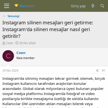
Giriş yap
Teknoloji
Instagram silinen mesajları geri getirme:
Instagram'da silinen mesajlar nasıl geri
getirilir?
K
B
Coen
29 Nis 2024
o
a
n
ş
Coen
C
b
l
New member
u
a
y
n
u
g
29 Nis 2024
#1
b
ı
a
ç
Instagram’da silinmiş mesajları tekrar görmek istemek, birçok
ş
t
Instagram kullanıcısı tarafından araştırılan konular
l
a
arasındadır. Global olarak milyonlarca üyesi bulunan popüler
a
r
sosyal medya platformu Instagram’da fotoğraf ve video
t
i
postlarıyla birlikte mesajlaşma özelliği de sıklıkla kullanılır.
a
h
Kullanıcılar DM üzerinden atılan mesajları bilerek veya
n
i