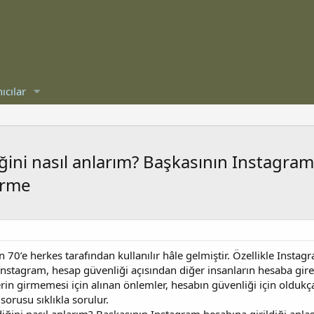
ıcılar
ini nasıl anlarım? Başkasının Instagram h
örme
 70’e herkes tarafından kullanılır hâle gelmiştir. Özellikle Insta
r. Instagram, hesap güvenliği açısından diğer insanların hesaba gir
erin girmemesi için alınan önlemler, hesabın güvenliği için olduk
 sorusu sıklıkla sorulur.