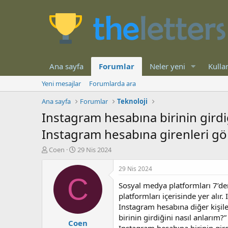
Ana sayfa
Forumlar
Neler yeni
Kullan
Yeni mesajlar
Forumlarda ara
Ana sayfa
Forumlar
Teknoloji
Instagram hesabına birinin girdiğ
Instagram hesabına girenleri g
K
B
Coen
29 Nis 2024
o
a
n
ş
29 Nis 2024
b
l
C
Sosyal medya platformları 7’den
u
a
y
n
platformları içerisinde yer alı
u
g
Instagram hesabına diğer kişil
b
ı
birinin girdiğini nasıl anlarım?”
Coen
a
ç