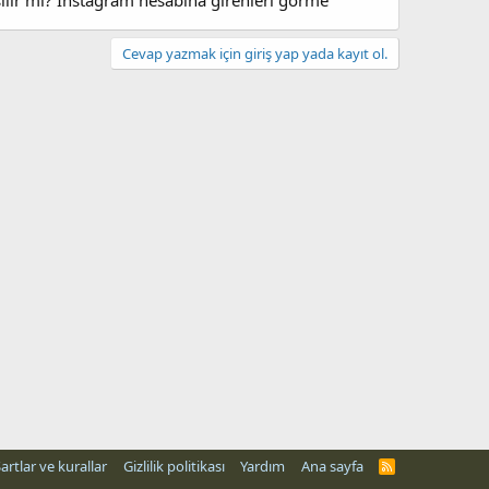
şılır mi? Instagram hesabına girenleri görme
Cevap yazmak için giriş yap yada kayıt ol.
artlar ve kurallar
Gizlilik politikası
Yardım
Ana sayfa
R
S