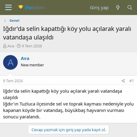
Giriş yap
Genel
Iğdır’da selin kapattığı köy yolu açılarak yaralı
vatandaşa ulaşıldı
K
B
Ava
9 Tem 2026
o
a
n
ş
Ava
A
b
l
New member
u
a
y
n
u
g
9 Tem 2026
#1
b
ı
a
ç
Iğdır’da selin kapattığı köy yolu açılarak yaralı vatandaşa
ş
t
ulaşıldı
l
a
Iğdır’ın Tuzluca ilçesinde sel ve toprak kayması nedeniyle yolu
a
r
kapanan köyde bir vatandaş, büyükbaş hayvanın vurması
t
i
sonucu yaralandı.
a
h
n
i
Cevap yazmak için giriş yap yada kayıt ol.