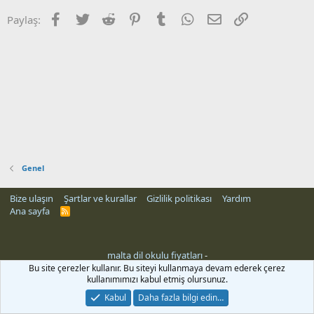
Facebook
Twitter
Reddit
Pinterest
Tumblr
WhatsApp
E-posta
Link
Paylaş:
Genel
Bize ulaşın
Şartlar ve kurallar
Gizlilik politikası
Yardım
Ana sayfa
R
S
S
malta dil okulu fiyatları
-
Bu site çerezler kullanır. Bu siteyi kullanmaya devam ederek çerez
kullanımımızı kabul etmiş olursunuz.
Kabul
Daha fazla bilgi edin…