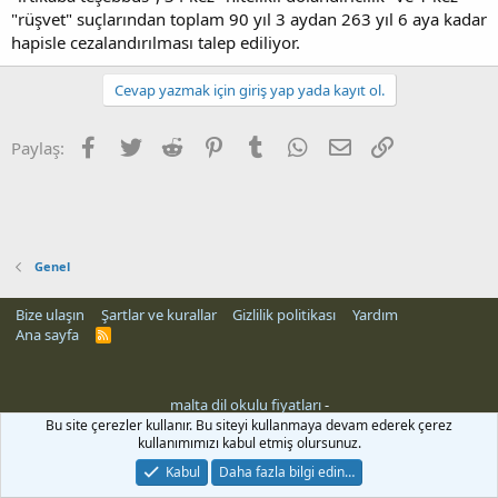
"rüşvet" suçlarından toplam 90 yıl 3 aydan 263 yıl 6 aya kadar
hapisle cezalandırılması talep ediliyor.
Cevap yazmak için giriş yap yada kayıt ol.
Facebook
Twitter
Reddit
Pinterest
Tumblr
WhatsApp
E-posta
Link
Paylaş:
Genel
Bize ulaşın
Şartlar ve kurallar
Gizlilik politikası
Yardım
Ana sayfa
R
S
S
malta dil okulu fiyatları
-
Bu site çerezler kullanır. Bu siteyi kullanmaya devam ederek çerez
kullanımımızı kabul etmiş olursunuz.
Kabul
Daha fazla bilgi edin…