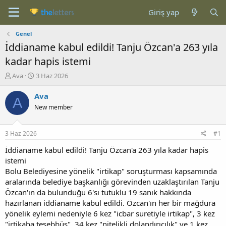
Giriş yap
Genel
İddianame kabul edildi! Tanju Özcan'a 263 yıla
kadar hapis istemi
K
B
Ava
3 Haz 2026
o
a
n
ş
Ava
A
b
l
New member
u
a
y
n
u
g
3 Haz 2026
#1
b
ı
a
ç
İddianame kabul edildi! Tanju Özcan'a 263 yıla kadar hapis
ş
t
istemi
l
a
Bolu Belediyesine yönelik "irtikap" soruşturması kapsamında
a
r
aralarında belediye başkanlığı görevinden uzaklaştırılan Tanju
t
i
Özcan'ın da bulunduğu 6'sı tutuklu 19 sanık hakkında
a
h
hazırlanan iddianame kabul edildi. Özcan'ın her bir mağdura
n
i
yönelik eylemi nedeniyle 6 kez "icbar suretiyle irtikap", 3 kez
"irtikaba teşebbüs", 34 kez "nitelikli dolandırıcılık" ve 1 kez