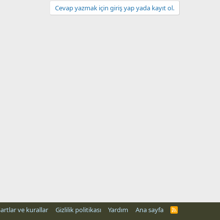
Cevap yazmak için giriş yap yada kayıt ol.
artlar ve kurallar
Gizlilik politikası
Yardım
Ana sayfa
R
S