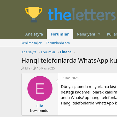
Ana sayfa
Forumlar
Neler yeni
Kullan
Yeni mesajlar
Forumlarda ara
Ana sayfa
Forumlar
Finans
Hangi telefonlarda WhatsApp kull
K
B
Ella
15 Kas 2025
o
a
n
ş
15 Kas 2025
b
l
E
Dünya çapında milyarlarca kişi 
u
a
y
n
desteği kademeli olarak kaldırma
u
g
anda WhatsApp hangi telefonlard
b
ı
Hangi telefonlarda WhatsApp ku
Ella
a
ç
ş
t
New member
l
a