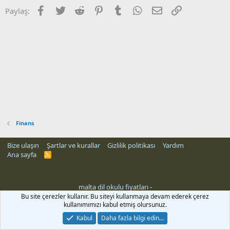
Facebook
Twitter
Reddit
Pinterest
Tumblr
WhatsApp
E-posta
Link
Paylaş:
Finans
Bize ulaşın
Şartlar ve kurallar
Gizlilik politikası
Yardım
Ana sayfa
R
S
S
malta dil okulu fiyatları
-
i
Bu site çerezler kullanır. Bu siteyi kullanmaya devam ederek çerez
kullanımımızı kabul etmiş olursunuz.
Kabul
Daha fazla bilgi edin…