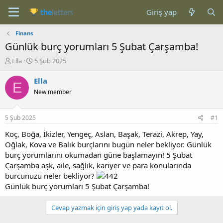
Giriş yap
Finans
Günlük burç yorumları 5 Şubat Çarşamba!
K
B
Ella
5 Şub 2025
o
a
n
ş
Ella
E
b
l
New member
u
a
y
n
u
g
5 Şub 2025
#1
b
ı
a
ç
Koç, Boğa, İkizler, Yengeç, Aslan, Başak, Terazi, Akrep, Yay,
ş
t
Oğlak, Kova ve Balık burçlarını bugün neler bekliyor. Günlük
l
a
burç yorumlarını okumadan güne başlamayın! 5 Şubat
a
r
Çarşamba aşk, aile, sağlık, kariyer ve para konularında
t
i
burcunuzu neler bekliyor?
a
h
Günlük burç yorumları 5 Şubat Çarşamba!
n
i
Cevap yazmak için giriş yap yada kayıt ol.