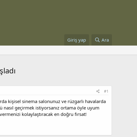
Giriş yap
Ara
şladı
#1
arda kişisel sinema salonunuz ve rüzgarlı havalarda
nüzü nasıl geçirmek istiyorsanız ortama öyle uyum
 vermenizi kolaylaştıracak en doğru fırsat!