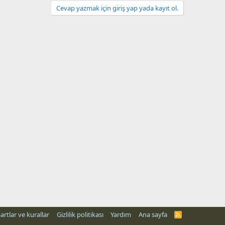
Cevap yazmak için giriş yap yada kayıt ol.
artlar ve kurallar
Gizlilik politikası
Yardım
Ana sayfa
R
S