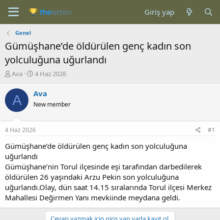
Giriş yap
Genel
Gümüşhane’de öldürülen genç kadın son
yolculuğuna uğurlandı
K
B
Ava
4 Haz 2026
o
a
n
ş
Ava
A
b
l
New member
u
a
y
n
u
g
4 Haz 2026
#1
b
ı
a
ç
Gümüşhane’de öldürülen genç kadın son yolculuğuna
ş
t
uğurlandı
l
a
Gümüşhane’nin Torul ilçesinde eşi tarafından darbedilerek
a
r
öldürülen 26 yaşındaki Arzu Pekin son yolculuğuna
t
i
uğurlandı.Olay, dün saat 14.15 sıralarında Torul ilçesi Merkez
a
h
Mahallesi Değirmen Yanı mevkiinde meydana geldi.
n
i
Cevap yazmak için giriş yap yada kayıt ol.