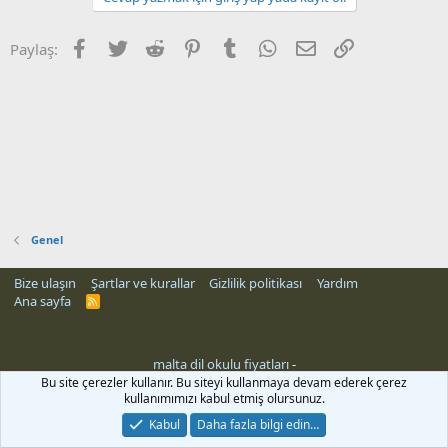
Facebook
Twitter
Reddit
Pinterest
Tumblr
WhatsApp
E-posta
Link
Paylaş:
Genel
Bize ulaşın
Şartlar ve kurallar
Gizlilik politikası
Yardım
Ana sayfa
R
S
S
malta dil okulu fiyatları
-
Bu site çerezler kullanır. Bu siteyi kullanmaya devam ederek çerez
kullanımımızı kabul etmiş olursunuz.
Kabul
Daha fazla bilgi edin…